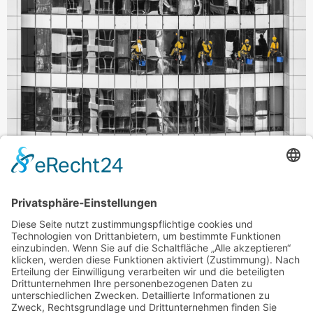
Eine
professionelle Gebäudereinigung
in München
durchgeführt.
Weiterhin sollte man eine gewisse Vorstellung haben,
was alles gereinigt werden sollte. Natürlich wird Ihnen
eine
Reinigungsfirma mit deren Angebotspaletten
helfen können. Nehmen Sie die Basisleistung wahr
oder doch noch zusätzliche Inklusivleistungen.