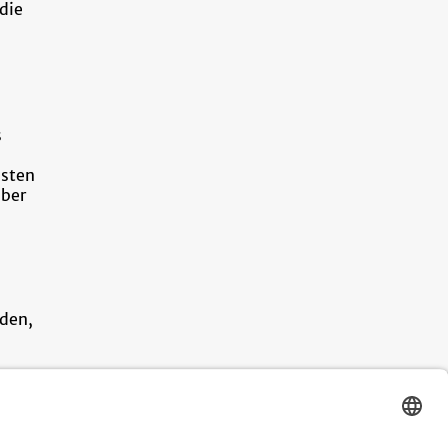
die
s
esten
aber
nden,