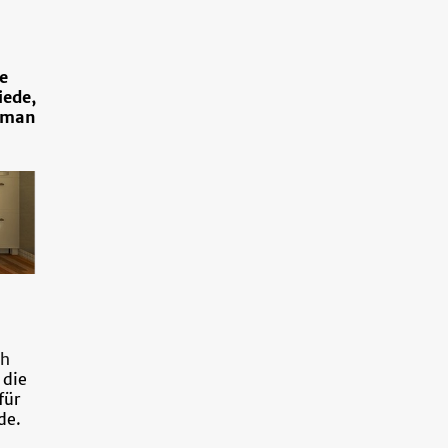
e
iede,
s man
ch
 die
für
de.