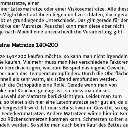
rnmatratze, einer
ner Latexmatratze oder einer Viskosematratze. Alle dies
 Möglichkeit auf ihr zu liegen und zu schlafen, doch ger
ibt es grundlegende Unterschiede. Das gilt gerade für de
tärke der Matratze. Pauschal kann man diese aber nicht
 je nach Modell eine unterschiedliche Verarbeitung gibt.
eine Matratze 140×200
ze 140×200 kaufen möchte, so kann man nicht irgendein
ße kaufen. Vielmehr muss man hier verschiedene Faktoren
0 berücksichtigen, wie zum Beispiel das eigene Gewicht,
aber auch das Temperaturempfinden. Durch die Oberfläche
chnell als sehr warm, als störend empfunden werden.
auch die Orthopädie eine Rolle. Gerade wenn man von
ke und Knochen geplagt ist, so muss man dieses
Auswahl der Matratze berücksichtigen. Leidet man zum
n, so bietet sich hier eine Latexmatratze sehr gut an, da d
n hergestellt wird. Ist man sehr schwer im Gewicht, so ei
ne Federkernmatratze. Andere Matratzen wären hier im Ker
cht zu Rückenschmerzen kommen kann.
Schmerzen sollten a
ndelt werden
. So sollte man auch beim Kauf des Bettes au