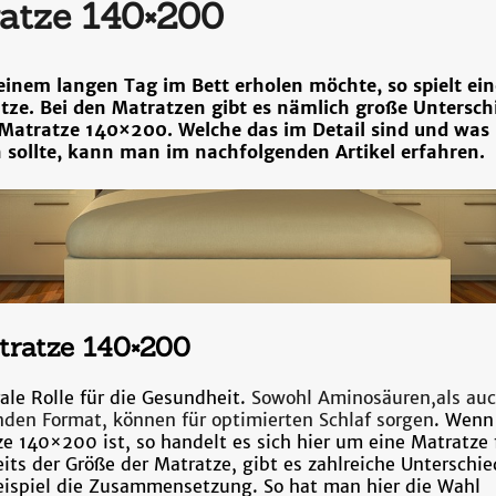
atze 140×200
inem langen Tag im Bett erholen möchte, so spielt ein
atze. Bei den Matratzen gibt es nämlich große Untersch
e Matratze 140×200. Welche das im Detail sind und wa
 sollte, kann man im nachfolgenden Artikel erfahren.
atratze 140×200
rale Rolle für die Gesundheit.
Sowohl Aminosäuren,als au
nden Format, können für optimierten Schlaf sorgen
. Wenn
e 140×200 ist, so handelt es sich hier um eine Matratze 
its der Größe der Matratze, gibt es zahlreiche Unterschie
eispiel die Zusammensetzung. So hat man hier die Wahl