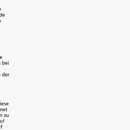
e
ade
n
e
 bei
 der
iese
gnet
n zu
uf
f