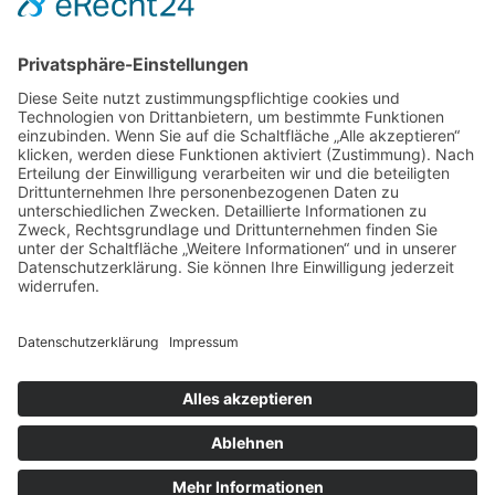
nicht so locker in der Tasche sitzen hat, ist es daher
besonders smart, wenn man den Saugroboter günstig
einkauft wie auch beispielsweise gespartes Geld dann
lieber in andere Dinge investiert.
Investitionsmöglichkeiten gibt es schließlich in jedem
Haushalt. In jedem Fall ist ein
Saugroboter günstiger
als jede mögliche Haushaltshilfe
.
Posted In
Technik
Tagged
Automatisch
|
günstig
|
Helfer
|
Künstliche Intelligenz
|
Roboter
|
Saugroboter
|
Staubsauger
Handwerk suchen