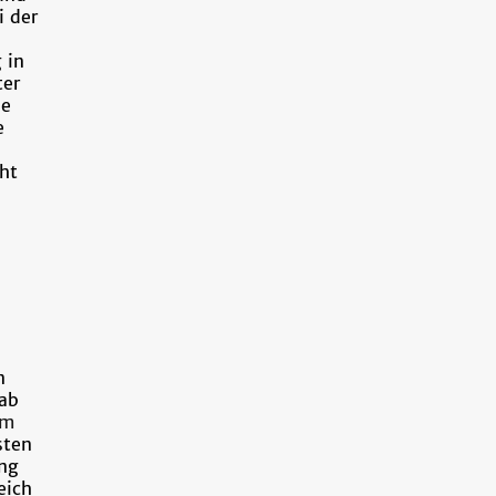
i der
 in
ter
ie
e
ht
n
 ab
em
sten
ng
eich