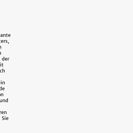
iante
ers,
n
m
n der
it
ich
ein
de
on
 und
ren
 Sie