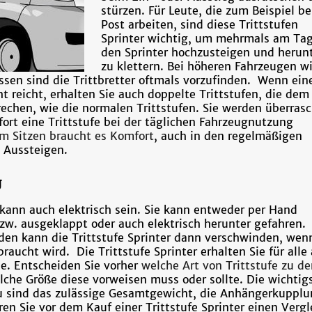
stürzen. Für Leute, die zum Beispiel be
Post arbeiten, sind diese Trittstufen
Sprinter wichtig, um mehrmals am Tag
den Sprinter hochzusteigen und herun
zu klettern. Bei höheren Fahrzeugen w
sen sind die Trittbretter oftmals vorzufinden. Wenn ein
ht reicht, erhalten Sie auch doppelte Trittstufen, die dem
rechen, wie die normalen Trittstufen. Sie werden überrasc
ort eine Trittstufe bei der täglichen Fahrzeugnutzung
im Sitzen braucht es Komfort
, auch in den regelmäßigen
 Aussteigen.
g
r kann auch elektrisch sein. Sie kann entweder per Hand
w. ausgeklappt oder auch elektrisch herunter gefahren.
en kann die Trittstufe Sprinter dann verschwinden, wen
braucht wird. Die Trittstufe Sprinter erhalten Sie für alle
. Entscheiden Sie vorher
welche Art von Trittstufe zu d
che Größe diese vorweisen muss oder sollte. Die wichtig
 sind das zulässige Gesamtgewicht, die Anhängerkupplu
en Sie vor dem Kauf einer Trittstufe Sprinter einen Vergl