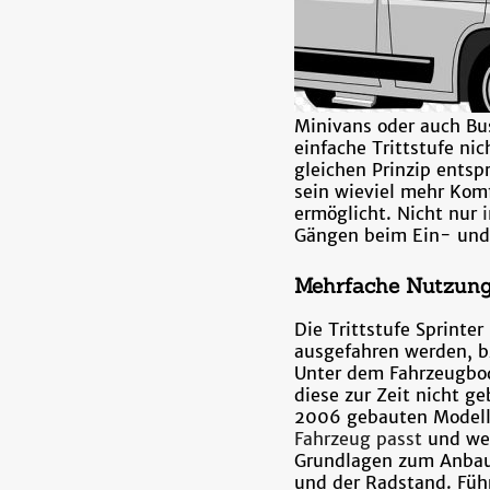
Minivans oder auch Bus
einfache Trittstufe nic
gleichen Prinzip entsp
sein wieviel mehr Komf
ermöglicht. Nicht nur
Gängen beim Ein- und
Mehrfache Nutzun
Die Trittstufe Sprinte
ausgefahren werden, bz
Unter dem Fahrzeugbod
diese zur Zeit nicht ge
2006 gebauten Modelle
Fahrzeug passt
und wel
Grundlagen zum Anbau
und der Radstand. Führ