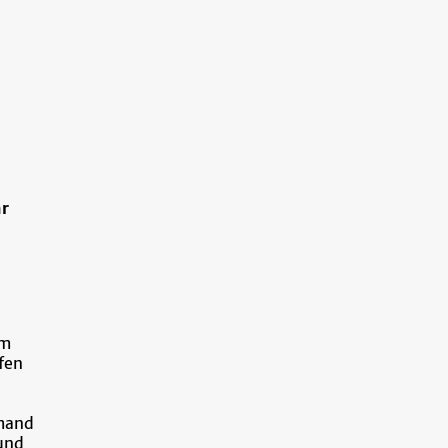
hr
im
fen
emand
und