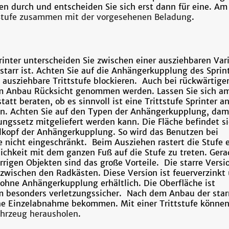
en durch und entscheiden Sie sich erst dann für eine. Am
 Stufe zusammen mit der vorgesehenen Beladung
.
printer unterscheiden Sie zwischen einer ausziehbaren Var
 starr ist. Achten Sie auf die Anhängerkupplung des Sprint
 ausziehbare Trittstufe blockieren. Auch bei rückwärtige
em Anbau Rücksicht genommen werden. Lassen Sie sich a
att beraten, ob es sinnvoll ist eine Trittstufe Sprinter a
en. Achten Sie auf den Typen der Anhängerkupplung, dam
ngssetz mitgeliefert werden kann. Die Fläche befindet s
lkopf der Anhängerkupplung. So wird das Benutzen bei
e nicht eingeschränkt. Beim Ausziehen rastert die Stufe 
ichkeit mit dem ganzen Fuß auf die Stufe zu treten. Gera
rigen Objekten sind das große Vorteile. Die starre Versi
zwischen den Radkästen. Diese Version ist feuerverzinkt
 ohne Anhängerkupplung erhältlich. Die Oberfläche ist
rm besonders verletzungssicher. Nach dem Anbau der star
ine Einzelabnahme bekommen. Mit einer Trittstufe können
ahrzeug herausholen
.